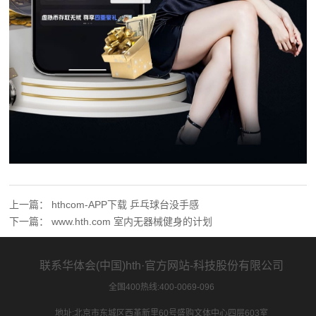
上一篇：
hthcom-APP下载 乒乓球台没手感
下一篇：
www.hth.com 室内无器械健身的计划
联系华体会(中国)hth·官方网站-科技股份有限公司
全国400热线:400-0069-096
地址:北京市东城区西革新里60号盛购文体中心四层603室