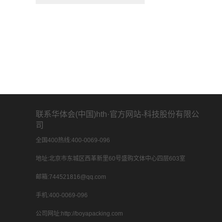
联系华体会(中国)hth·官方网站-科技股份有限公
司
全国400热线:400-0069-096
地址:北京市东城区西革新里60号盛购文体中心四层603室
邮箱:744521816@qq.com
手机:400-0069-096
公司网址:http://boyapacking.com