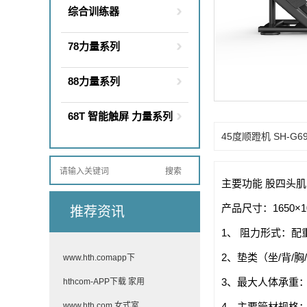
综合训练器
78力量系列
88力量系列
68T 智能触屏 力量系列
45度顺蹬机 SH-G69
主要功能 股四头
产品尺寸：165
推荐资讯
1、 阻力形式：配
2、垫类（坐/背/
www.hth.comapp下
3、最大人体承重：1
hthcom-APP下载 家用
4、主要管材规格：材
www.hth.com 女式室