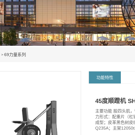
品
69力量系列
>
功能特性
45度顺蹬机 SH
主要功能 股四头肌，臀
力形式：配重片（杠铃
成型；皮革黑色树皮纹
Q235A；主架12050t