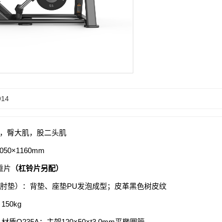
14
肌，臀大肌，股二头肌
0×1050×1160mm
重片
（杠铃片另配）
胸/肘垫）：背垫、座垫PU发泡成型；皮革黑色树皮纹
50kg
质Q235A；主架120×50×t3.0mm平椭圆管