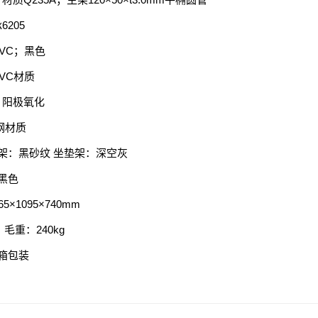
205
VC；黑色
VC材质
；阳极氧化
钢材质
架：黑砂纹 坐垫架：深空灰
黑色
×1095×740mm
；毛重：240kg
木箱包装