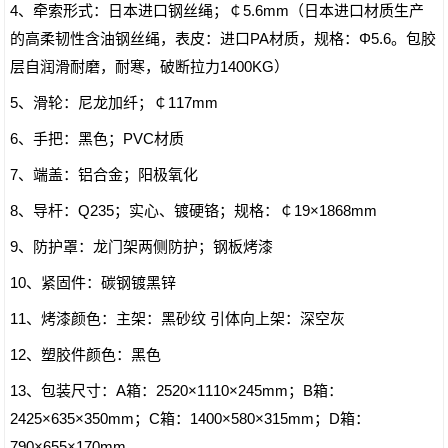
4、牵索形式：日本进口钢丝绳；￠5.6mm（日本进口材质生产
的高柔韧性含油钢丝绳，表皮：进口PA材质，规格：Φ5.6。包胶
层自润滑耐磨，耐寒，破断拉力1400KG）
5、滑轮：尼龙加纤；￠117mm
6、手把：黑色；PVC材质
7、端盖：铝合金；阳极氧化
8、导杆：Q235；实心、镀硬铬；规格：￠19×1868mm
9、防护罩：龙门架两侧防护；钢板烤漆
10、紧固件：碳钢镀黑锌
11、烤漆颜色：主架：黑砂纹 引体向上架：深空灰
12、塑胶件颜色：黑色
13、包装尺寸：A箱：2520×1110×245mm；B箱：
2425×635×350mm；C箱：1400×580×315mm；D箱：
790×655×170mm