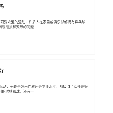
面吗
一项受欢迎的运动，许多人在家里或俱乐部都拥有乒乓球
出现磨损和变形的问题
么好
的运动，无论是娱乐性质还是专业水平，都吸引了众多爱好
别的球拍和球，还有一