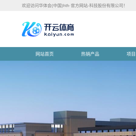
欢迎访问华体会(中国)hth·官方网站-科技股份有限公司！
网站首页
热销产品
项目