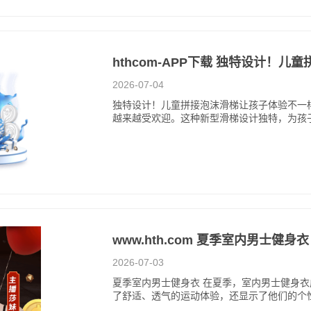
hthcom-APP下载 独特设计！
2026-07-04
独特设计！儿童拼接泡沫滑梯让孩子体验不一
越来越受欢迎。这种新型滑梯设计独特，为孩
www.hth.com 夏季室内男士健身衣
2026-07-03
夏季室内男士健身衣 在夏季，室内男士健身
了舒适、透气的运动体验，还显示了他们的个性