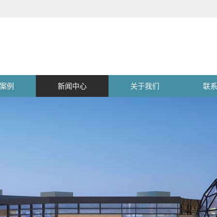
案例
新闻中心
关于我们
联