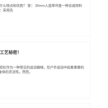
有什么特点和优势？ 答： 30mm人造草坪是一种合成材料
真：采用先
的工艺秘密！
单双杠作为一种常见的运动器械，在户外运动中起着重要的
身体的灵活性。然而，