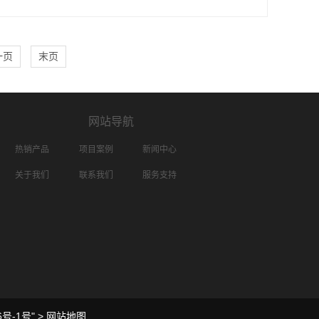
一页
末页
网站导航
热销产品
项目案例
新闻中心
关于我们
联系我们
服务支持
6号-1号
" >
网站地图