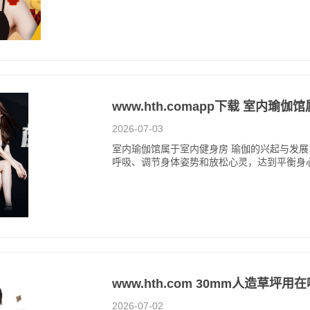
www.hth.comapp下载 室内瑜
2026-07-03
室内瑜伽馆属于室内健身房 瑜伽的兴起与发展
呼吸、调节身体姿势和放松心灵，达到平衡身
www.hth.com 30mm人造草坪用
2026-07-02