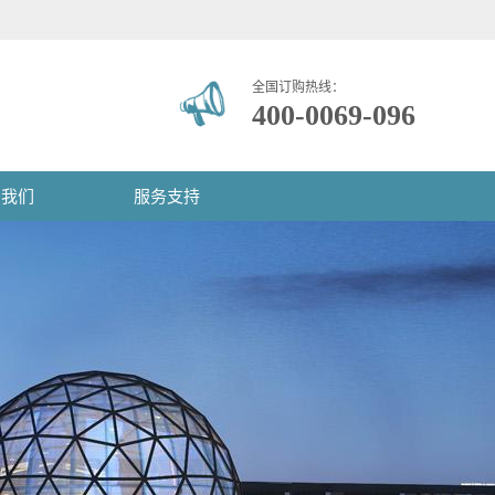
全国订购热线：
400-0069-096
系我们
服务支持