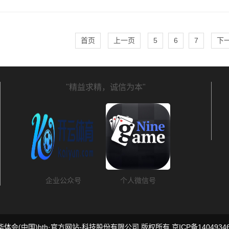
首页
上一页
5
6
7
下
"精益求精，诚信为本"
企业公众号
个人微信号
2024 华体会(中国)hth·官方网站-科技股份有限公司 版权所有
京ICP备1404934