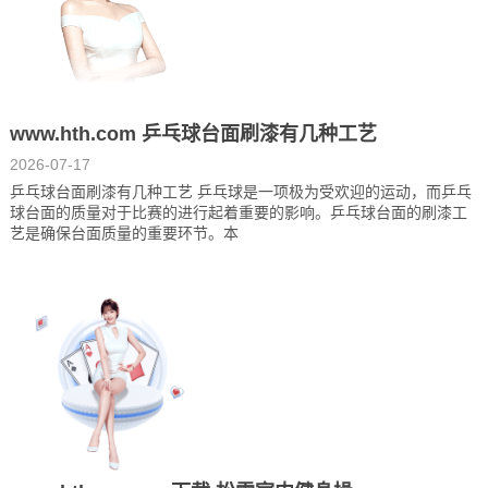
www.hth.com 乒乓球台面刷漆有几种工艺
2026-07-17
乒乓球台面刷漆有几种工艺 乒乓球是一项极为受欢迎的运动，而乒乓
球台面的质量对于比赛的进行起着重要的影响。乒乓球台面的刷漆工
艺是确保台面质量的重要环节。本