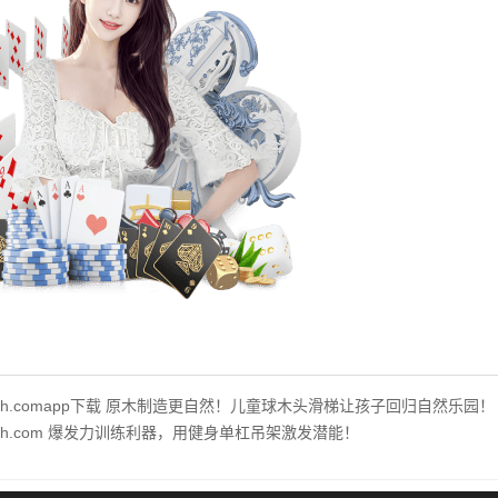
.hth.comapp下载 原木制造更自然！儿童球木头滑梯让孩子回归自然乐园！
.hth.com 爆发力训练利器，用健身单杠吊架激发潜能！