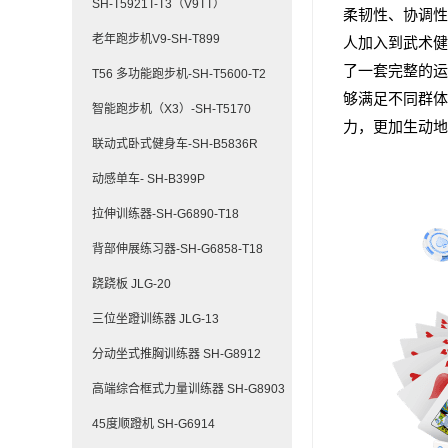
SH-T5921T-T3（V9TT）
柔韧性、协调性
老年跑步机V9-SH-T899
人加入到武术健
了一套完整的运
T56 多功能跑步机-SH-T5600-T2
够满足不同群体
智能跑步机（X3）-SH-T5170
力，更加生动地
联动式卧式健身车-SH-B5836R
动感单车- SH-B399P
拉伸训练器-SH-G6890-T18
背部伸展练习器-SH-G6858-T18
跷跷板 JLG-20
三位坐蹬训练器 JLG-13
分动坐式推胸训练器 SH-G8912
高端综合框式力量训练器 SH-G8903
45度顺蹬机 SH-G6914