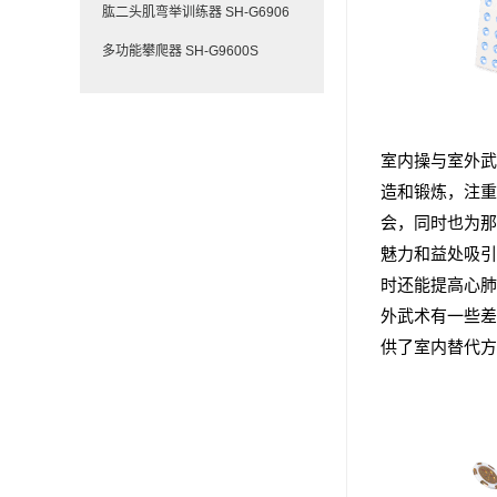
肱二头肌弯举训练器 SH-G6906
多功能攀爬器 SH-G9600S
室内操与室外武
造和锻炼，注重
会，同时也为那
魅力和益处吸引
时还能提高心肺
外武术有一些差
供了室内替代方