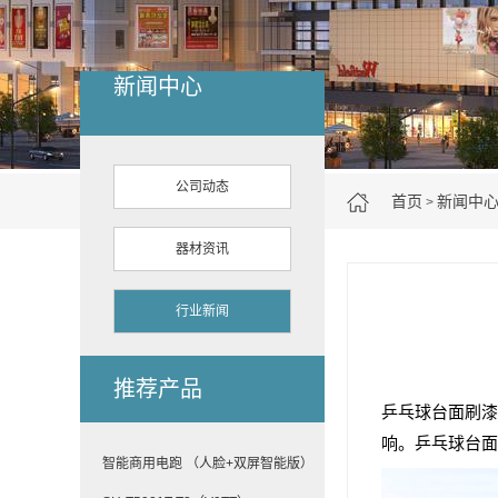
新闻中心
公司动态
首页
新闻中
>
器材资讯
行业新闻
推荐产品
乒乓球台面刷漆
响。乒乓球台面
智能商用电跑 （人脸+双屏智能版）