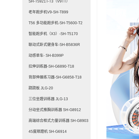
SH-T5921T-T3（V9TT）
老年跑步机V9-SH-T899
T56 多功能跑步机-SH-T5600-T2
智能跑步机（X3）-SH-T5170
联动式卧式健身车-SH-B5836R
动感单车- SH-B399P
拉伸训练器-SH-G6890-T18
背部伸展练习器-SH-G6858-T18
跷跷板 JLG-20
三位坐蹬训练器 JLG-13
分动坐式推胸训练器 SH-G8912
高端综合框式力量训练器 SH-G8903
45度顺蹬机 SH-G6914