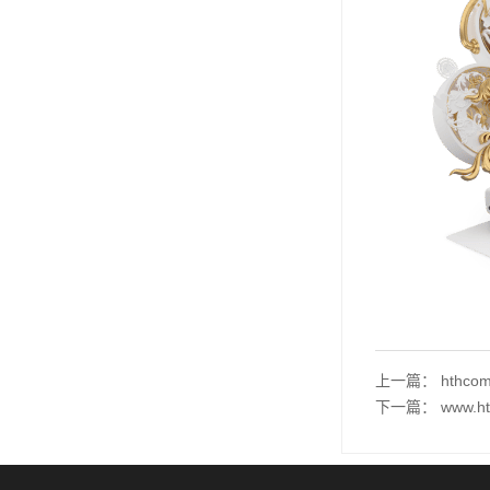
上一篇：
hth
下一篇：
www.