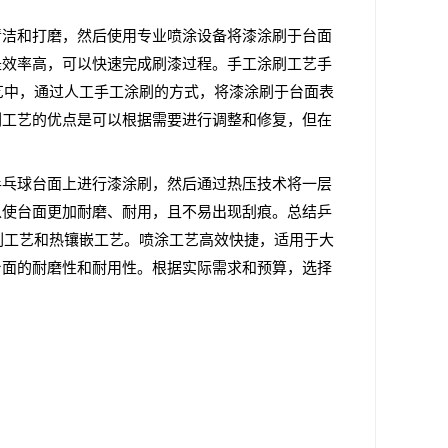
清洁和打磨，然后使用专业喷涂设备将漆涂刷于台面
是效率高，可以快速完成刷漆过程。手工涂刷工艺手
艺中，通过人工手工涂刷的方式，将漆涂刷于台面表
刷工艺的优点是可以根据需要进行调整和修复，但在
乒乓球台面上进行漆涂刷，然后通过热压技术将一层
以使台面更加耐磨、耐用，且不易出现刮痕。总结乒
刷工艺和热镶嵌工艺。喷涂工艺高效快捷，适用于大
台面的耐磨性和耐用性。根据实际需求和预算，选择