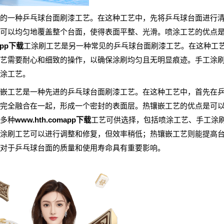
的一种乒乓球台面刷漆工艺。在这种工艺中，先将乒乓球台面进行
可以均匀地覆盖整个台面，使得表面平整、光滑。喷涂工艺的优点
app下载
工涂刷工艺是另一种常见的乒乓球台面刷漆工艺。在这种工
艺需要耐心和细致的操作，以确保涂刷均匀且无明显痕迹。手工涂
涂工艺。
嵌工艺是一种先进的乒乓球台面刷漆工艺。在这种工艺中，首先在
完全融合在一起，形成一个密封的表面层。热镶嵌工艺的优点是可
多种
www.hth.comapp下载
工艺可供选择，包括喷涂工艺、手工涂
涂刷工艺可以进行调整和修复，但效率稍低；热镶嵌工艺则能提高
对于乒乓球台面的质量和使用寿命具有重要影响。