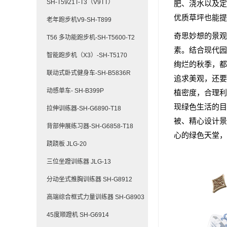
SH-T5921T-T3（V9TT）
肥、浇水以及定
优质草坪也能提
老年跑步机V9-SH-T899
奇思妙想的景观
T56 多功能跑步机-SH-T5600-T2
素。结合现代园
智能跑步机（X3）-SH-T5170
绚烂的秋季，都
联动式卧式健身车-SH-B5836R
追求美观，还要
动感单车- SH-B399P
植密度，合理利
现绿色生活的目
拉伸训练器-SH-G6890-T18
被、精心设计景
背部伸展练习器-SH-G6858-T18
心的绿色天堂，
跷跷板 JLG-20
三位坐蹬训练器 JLG-13
分动坐式推胸训练器 SH-G8912
高端综合框式力量训练器 SH-G8903
45度顺蹬机 SH-G6914