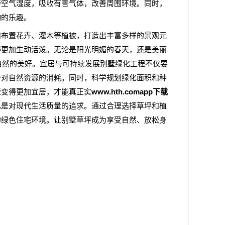
持空气湿度，吸收有害气体，改善周围环境。同时，
动的乐趣。
和布置花卉、灌木等植被，打造出丰富多样的景观元
得更加生动活泼。无论是阳光明媚的春天，还是美丽
自然的美好。宜居与可持续发展别墅绿化工程不仅要
少对自然资源的消耗。同时，科学规划绿化面积和种
墅变得更加宜居，才能真正实
www.hth.comapp下载
也是对现代生活质量的追求。通过合理选择草坪和植
的绿色住宅环境。让别墅草坪成为享受自然、放松身