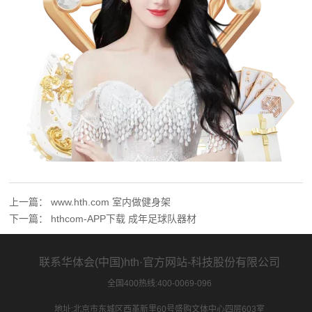
上一篇：
www.hth.com 室内做健身架
下一篇：
hthcom-APP下载 成年足球队器材
联系华体会(中国)hth·官方网站-科技股份有限公司
全国400热线:400-0069-096
地址:北京市东城区西革新里60号盛购文体中心四层603室