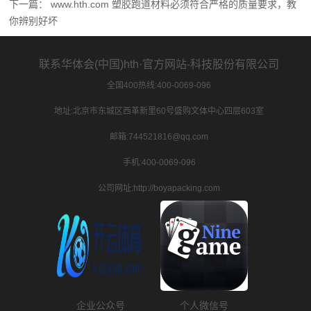
下一篇：
www.hth.com 塑胶跑道材料必须符合严格的质量要求，教
你辨别好坏
联系华体会(中国)hth·官方网站-科技股份有限公司
全国400热线:400-0069-096
地址:北京市东城区西革新里60号盛购文体中心四层603室
邮箱:744521816@qq.com
手机:400-0069-096
公司网址:http://boyapacking.com
企业公众号
个人微信号