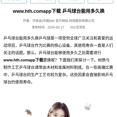
www.hth.comapp下载 乒乓球台能用多久换
作者：华体会(中国)hth·官方网站-科技股份有限公司
发布时间：2026-05-17
502次浏览
乒乓球台能用多久换乒乓球是一项受到全球广泛关注和喜爱的运
动项目，乒乓球台作为比赛的核心设备，其使用寿命一直是人们
关注的话题。那么，乒乓球台能够使用多久之后需要进行
www.hth.comapp下载
更换呢？下面我们来探讨一下。材质与
制作工艺乒乓球台通常由木材和金属材料制成，在一些高端比赛
中，乒乓球台的生产工艺也较为复杂。这些因素会直接影响乒乓
球台的使用寿命。