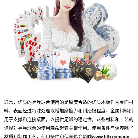
通常，优质的乒乓球台使用的是厚度合适的优质木板作为桌面材
料，表面经过特殊处理以增加摩擦力和耐磨损程度。金属材料则
用于支撑和连接桌面，以提供足够的稳定性。这些材料和工艺的
选择对乒乓球台的使用寿命起着关键作用。使用条件与保养除了
材质和制作工艺，使用条件和保养也会影响
www.hth.comapp