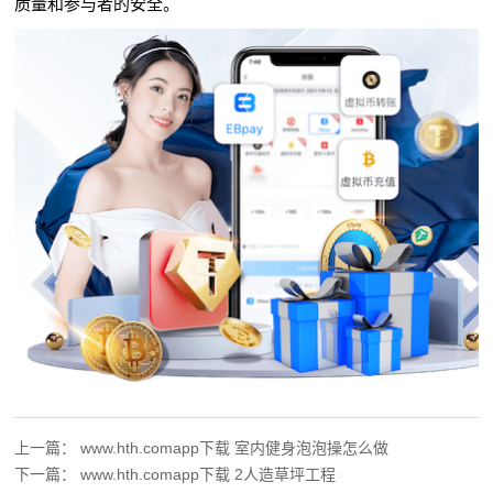
质量和参与者的安全。
上一篇：
www.hth.comapp下载 室内健身泡泡操怎么做
下一篇：
www.hth.comapp下载 2人造草坪工程